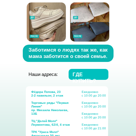
Заботимся о людях так же, как
мама заботится о своей семье.
Наши адреса:
ГДЕ
КУПИТЬ?
Фёдора Попова, 23
Ежедневно
​2-2 павильон; 2 этаж
с 10:00 до 20:00
​Торговые ряды "Первая
Ежедневно
Линия​"
с 10:00 до 20:00
пр. Михаила Николаева,
13Б
Ежедневно
с 10:00 до 20:00
ТЦ "Дэлэй Молл​"
Лермонтова, 62/4, 4 этаж
Ежедневно
с 10:00 до 21:00
​ТРК "Ураса Молл​"
Автострада 50 лет