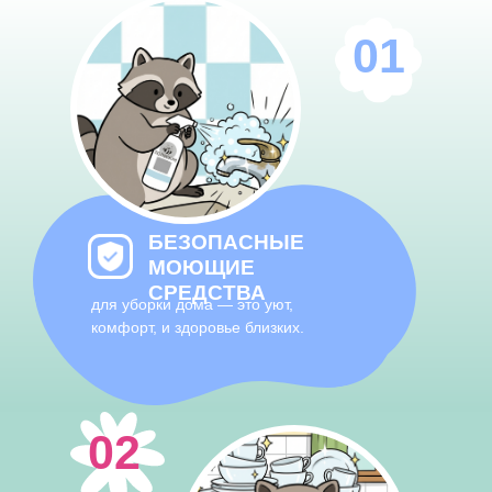
01
БЕЗОПАСНЫЕ
МОЮЩИЕ
СРЕДСТВА
для уборки дома — это уют,
комфорт, и здоровье близких.
02